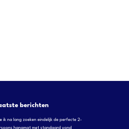
aatste berichten
e ik na lang zoeken eindelijk de perfecte 2-
rsoons hangmat met standaard vond